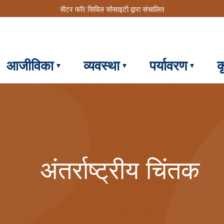
सेंटर फॉर सिविल सोसाइटी द्वारा संचालित
आजीविका
व्यवस्था
पर्यावरण
क
अंतर्राष्ट्रीय चिंतक