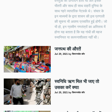
वस्तुओं का उत्पादन होता था और इसके
भीतरी और साथ ही साथ वाहरी दुनिया के
साथ गहरे व्यापारिक नेटवर्क थे। संचार के
इन माध्यमों के द्वारा शासन की इस प्रणाली
की सूचना भी अवश्य प्रसारित हुई होगी। जो
भी हो, इन ग्रामीण गणतंत्रों का अस्तित्व में
होना यह बताता है कि यह गांधी की महज
रुमानियत या कल्पनाशीलता नहीं थी।
जनपथ की औरतें
Jul 29, 2021
by
सिमरनजोत कौर
स्वनिधि ऋण मिल भी जाए तो
उसका करें क्या!
Jul 29, 2021
by
सिमरनजोत कौर