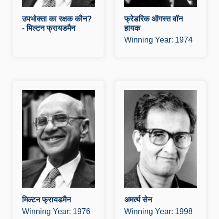
उपभोक्ता का रक्षक कौन?
फ्रेडरिक ऑगस्त वॉन
- मिल्टन फ्रायडमैन
हायक
Winning Year: 1974
मिल्टन फ्रायडमैन
अ
प्रस्तुति व्याख्यान डाउनलोड क
प
रे पुरस्कार व्याख्यान डाउनलोड
र
करें आज़ादी.मी पर मिल्टन
क
फ्रायडमैन के लेख पढ़ने के लिए
औ
यहाँ क्लिक करें.
और पढ़े
मिल्टन फ्रायडमैन
अमर्त्य सेन
Winning Year: 1976
Winning Year: 1998